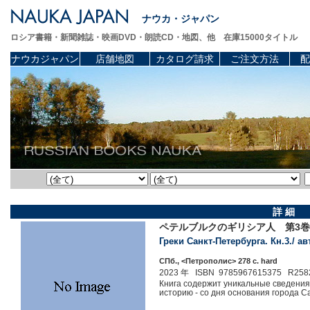
ナウカ・ジャパン
ロシア書籍・新聞雑誌・映画DVD・朗読CD・地図、他 在庫15000タイトル
ナウカジャパン
店舗地図
カタログ請求
ご注文方法
配
詳 細
ペテルブルクのギリシア人 第3巻
Греки Санкт-Петербурга. Кн.3./ ав
СПб., <Петрополис> 278 c. hard
2023 年 ISBN 9785967615375 R258
Книга содержит уникальные сведения
историю - со дня основания города С