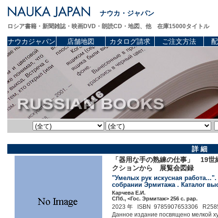
ナウカ・ジャパン
ロシア書籍・新聞雑誌・映画DVD・朗読CD・地図、他 在庫15000タイトル
ナウカジャパン
店舗地図
カタログ請求
ご注文方法
配
詳 細
「器用な手の熟練の仕事」 19
クションから 展覧会図録
"Умелых рук искусная работа..."
собрании Эрмитажа . Каталог в
Карчева Е.И.
СПб., <Гос. Эрмитаж> 256 c. pap.
2023 年 ISBN 9785907653306 R258
Данное издание посвящено мелкой х