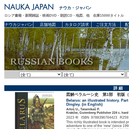
ナウカ・ジャパン
ロシア書籍・新聞雑誌・映画DVD・朗読CD・地図、他 在庫15000タイトル
ナウカジャパン
店舗地図
カタログ請求
ご注文方法
配
詳 細
図解ベラルーシ史 第1部 初版
Belarus: an illustrated history. Par
Dingley. (in English)
Arloŭ U., Tatarnikaŭ P.
Kraków, Gutenberg Publisher 224 c. hard
2023 年 ISBN 9788396764423 R259
This richly illustrated book is intended p
adventure to one of the ‘new’ (since 19