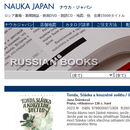
ナウカ・ジャパン
ロシア書籍・新聞雑誌・映画DVD・朗読CD・地図、他 在庫15000タイトル
ナウカジャパン
店舗地図
カタログ請求
ご注文方法
配
Tonda, Slávka a kouzelné světlo./ il
Jana Šrámková
Praha, <Albatros> 136 c. hard
2023 年 ISBN 9788000071909 R260
Tonda dávno není žádné mimino, jenže jeh
Jenže pak se do domu přistěhuje Slávka,
moct Slávka i přes všechna odhalení zůs
animovaného filmu.