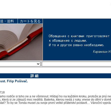
送・送料
カートを見る
詳 細
ust. Filip Pošivač.
718
o rodiče si toho ne a ne všimnout. Hlídají ho na každém kroku, protože je jiný než
 která si ze zákazů moc nedělá. Baterka, kterou nedá z ruky, vnese do dění v dom
tat? To by se Tonda musel za svoje první velké přátelství postavit… Vánoční vypráv