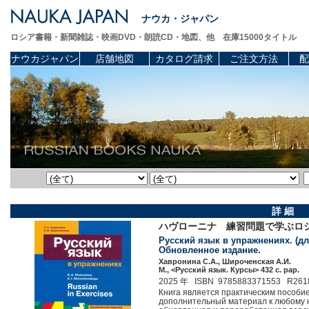
ナウカ・ジャパン
ロシア書籍・新聞雑誌・映画DVD・朗読CD・地図、他 在庫15000タイトル
ナウカジャパン
店舗地図
カタログ請求
ご注文方法
配
詳 細
ハヴローニナ 練習問題で学ぶロシア
Русский язык в упражнениях. (дл
Обновленное издание.
Хавронина С.А., Широченская А.И.
М., <Русский язык. Курсы> 432 c. pap.
2025 年 ISBN 9785883371553 R261
Книга является практическим пособие
дополнительный материал к любому н