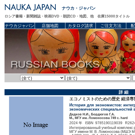
ナウカ・ジャパン
ロシア書籍・新聞雑誌・映画DVD・朗読CD・地図、他 在庫15000タイトル
ナウカジャパン
店舗地図
カタログ請求
ご注文方法
配
詳 細
エコノミストのための歴史 経済専
История для экономистов: инте
экономических специальностей ву
Дедков Н.И., Бордюгов Г.А.
М., МГУ им. Ломоносова 749 c. hard
2024 年 ISBN 9785190119039 R262
Интегрированный учебный комплекс 
МГУ имени М. В. Ломоносова (МШЭ М