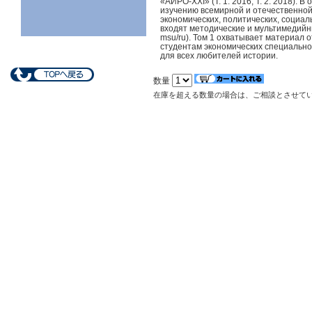
«АИРО-XXI» (Т. 1. 2016; Т. 2. 2018).
изучению всемирной и отечественной
экономических, политических, социал
входят методические и мультимедийн
msu/ru). Том 1 охватывает материал 
студентам экономических специально
для всех любителей истории.
数量
在庫を超える数量の場合は、ご相談とさせて