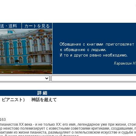
送・送料
カートを見る
詳 細
85、ピアニスト） 神話を超えて
163
пианистов XX века - и не только XX: его имя, легендарное уже при жизни, сто
р неистово полемизирует с известными советскими критиками, создавшими, 
фактами из жизни пианиста, размышляет о гилельсовском искусстве и судьбе