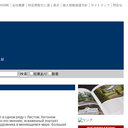
HOME
会社概要
特定商取引に基く表示
個人情報保護方針
サイトマップ
問合せ
在庫あり
新着
ит в одном ряду с Листом, Антоном
по его мнению, искаженный портрет
 художника в меняющемся мире. Большая