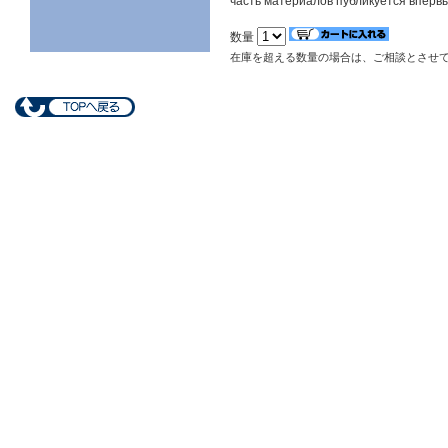
часть материалов публикуется вперв
数量
在庫を超える数量の場合は、ご相談とさせ