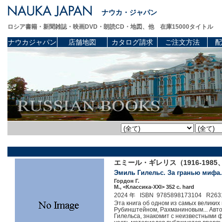
ナウカ・ジャパン
ロシア書籍・新聞雑誌・映画DVD・朗読CD・地図、他 在庫15000タイトル
ナウカジャパン
店舗地図
カタログ請求
ご注文方法
配
エミール・ギレリス（1916-19
Эмиль Гилельс. За гранью мифа.
Гордон Г.
М., <Классика-XXI> 352 c. hard
2024 年 ISBN 9785898173104 R263
Эта книга об одном из самых великих 
Рубинштейном, Рахманиновым... Авто
Гилельса, знакомит с неизвестными 