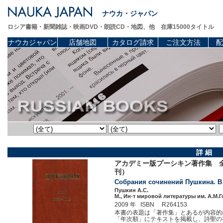
ナウカ・ジャパン
ロシア書籍・新聞雑誌・映画DVD・朗読CD・地図、他 在庫15000タイトル
ナウカジャパン
店舗地図
カタログ請求
ご注文方法
配
詳 細
アカデミー版プーシキン著作集 全1
刊）
Собрания сочинений Пушкина. В 12
Пушкин А.С.
М., Ин-т мировой литературы им. А.М.Г
2009 年 ISBN R264153
本書の表題は「著作集」とあるが内容的
「年次順」にテキストを掲載し、詩聖の