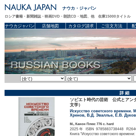
ナウカ・ジャパン
ロシア書籍・新聞雑誌・映画DVD・朗読CD・地図、他 在庫15000タイトル
ナウカジャパン
店舗地図
カタログ請求
ご注文方法
配
詳 細
ソビエト時代の芸術 公式とアン
文学）
Искусство советского времени. М
Хренов, В.Д. Эваллье, Е.В. Дуко
М., Канон Плюс 776 c. hard
2025 年 ISBN 9785883738448 R264
Книга "Искусство советского времен