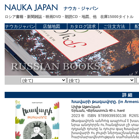
ナウカ・ジャパン
ロシア書籍・新聞雑誌・映画DVD・朗読CD・地図、他 在庫15000タイトル
ナウカジャパン
店舗地図
カタログ請求
ご注文方法
配
詳 細
Խավարի թագավորը. (in Armeni
Լիլիթ Ալթունյան
Երևան, Վերնատուն 40 c. hard
2023 年 ISBN 9789939930138 R265
Թագավորն անհոգ ապրում է խավ
նրա անդորրն ու հանգիստ չի տալ
դղյակի դուռը և դուրս գալ Խավար
խավարի ու լույսի ներդաշնակութ
հարմարավետության սահմաններից