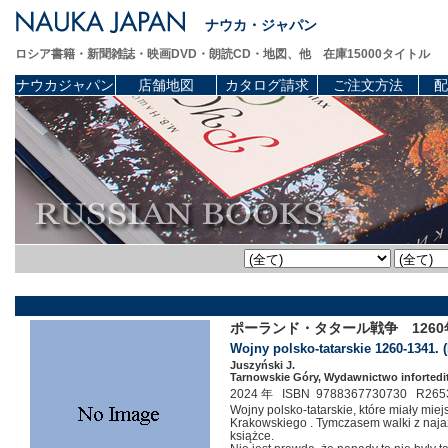
ナウカ・ジャパン
ロシア書籍・新聞雑誌・映画DVD・朗読CD・地図、他 在庫15000タイトル
ナウカジャパン
店舗地図
カタログ請求
ご注文方法
配
ポーランド・タタール戦争 1260年-
Wojny polsko-tatarskie 1260-1341. (
Juszyński J.
Tarnowskie Góry, Wydawnictwo infortedit
2024 年 ISBN 9788367730730 R265
Wojny polsko-tatarskie, które miały miej
Krakowskiego . Tymczasem walki z najaz
książce.