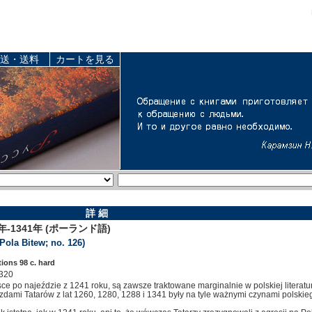
送・送料
カートを見る
詳 細
1341年 (ポーランド語)
Pola Bitew; no. 126)
ions 98 c. hard
320
sce po najeździe z 1241 roku, są zawsze traktowane marginalnie w polskiej literatur
dami Tatarów z lat 1260, 1280, 1288 i 1341 były na tyle ważnymi czynami polskieg