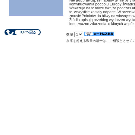
Nie jest prawdą, że napady te nie były t
kontynuowania podboju Europy świadczy 
Wskazuje na to także fakt, że podczas 
to, wszystkie zostały odparte. W przeciw
zmusić Polaków do bitwy na własnych wa
Źródła opisują przebieg wydarzeń wystar
inne, ważne zdarzenia, o których wsp
数量
在庫を超える数量の場合は、ご相談とさせて