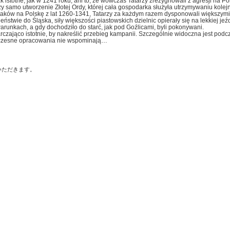
ak istotne, jak w 1241 roku, ani to, że wówczas Tatarzy zrezygnowali z agresji na Po
samo utworzenie Złotej Ordy, której cała gospodarka służyła utrzymywaniu kolej
ataków na Polskę z lat 1260-1341, Tatarzy za każdym razem dysponowali większymi
ieństwie do Śląska, siły większości piastowskich dzielnic opierały się na lekkiej je
runkach, a gdy dochodziło do starć, jak pod Goźlicami, byli pokonywani.
czająco istotnie, by nakreślić przebieg kampanii. Szczególnie widoczna jest podc
ółczesne opracowania nie wspominają…
いただきます。