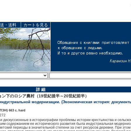
送・送料
カートを見る
詳 細
ン下のロシア農村（19世紀後半～20世紀前半）
индустриальной модернизации. (Экономическая история: документ
ЭН) 663 c. hard
272
и дискуссионные в историографии проблемы истории крестьянства и сельског
йшим содержанием ее исторического развития была индустриальная модерниз
ветский периоды в значительной степени за счет ресурсов деревни. При это