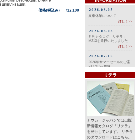
INFORMATION
ссийской революции. В книге
й цивилизации.
価格(税込み) \12,100
リテラ
ナウカ・ジャパンでは出版
新情報カタログ「リテラ」
を発行しています。 リテラ
のダウンロードはこちら。