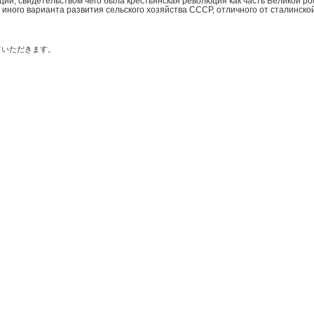
ии, свидетельством чего была крестьянская революция как часть Великой ро
иного варианта развития сельского хозяйства СССР, отличного от сталинско
ていただきます。