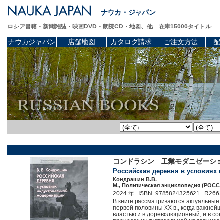
ナウカ・ジャパン
ロシア書籍・新聞雑誌・映画DVD・朗読CD・地図、他 在庫15000タイトル
ナウカジャパン
店舗地図
カタログ請求
ご注文方法
配
コンドラシン 工業モダニゼーショ
Российская деревня в условиях 
Кондрашин В.В.
М., Политическая энциклопедия (РОССП
2024 年 ISBN 9785824325621 R266
В книге рассматриваются актуальные 
первой половины XX в., когда важне
властью и в дореволюционный, и в со