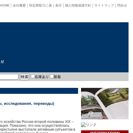
HOME
会社概要
特定商取引に基く表示
個人情報保護方針
サイトマップ
問合せ
在庫あり
新着
ы, исследования, переводы)
о хозяйства России второй половины XIX –
ация. Показано, что она осуществлялась
м крестьяне выступали активным субъектом в