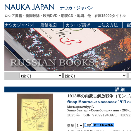
ナウカ・ジャパン
ロシア書籍・新聞雑誌・映画DVD・朗読CD・地図、他 在庫15000タイトル
ナウカジャパン
店舗地図
カタログ請求
ご注文方法
配
詳 細
1913年の内蒙古解放戦争（モン
Өвөр Монголыг чөлөөлөх 1913 он
Мягмарсамбуу Г.
Улаанбаатар, <Соёмбо принтинг> 206 c.
2025 年 ISBN 978991943971 R2692
数量