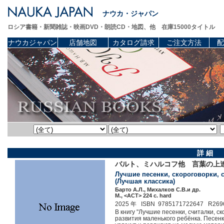
ナウカ・ジャパン
ロシア書籍・新聞雑誌・映画DVD・朗読CD・地図、他 在庫15000タイトル
ナウカジャパン
店舗地図
カタログ請求
ご注文方法
配
詳 細
バルト、ミハルコフ他 言葉の上
Лучшие песенки, скороговорки, сч
(Лучшая классика)
Барто А.Л., Михалков С.В.и др.
М., <АСТ> 224 c. hard
2025 年 ISBN 9785171722647 R269
В книгу "Лучшие песенки, считалки, 
развития маленького ребёнка. Песенк