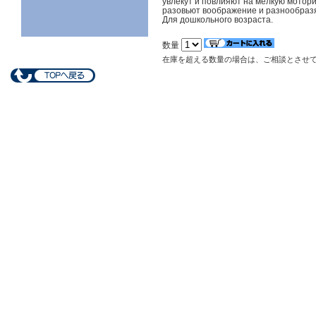
увлекут и повлияют на мелкую мотори
разовьют воображение и разнообразя
Для дошкольного возраста.
数量
在庫を超える数量の場合は、ご相談とさせ