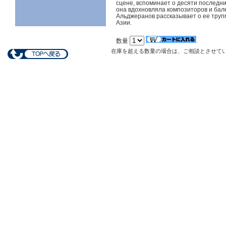
сцене, вспоминает о десяти последни
она вдохновляла композиторов и бале
Альджеранов рассказывает о ее труп
Азии.
数量
在庫を超える数量の場合は、ご相談とさせて