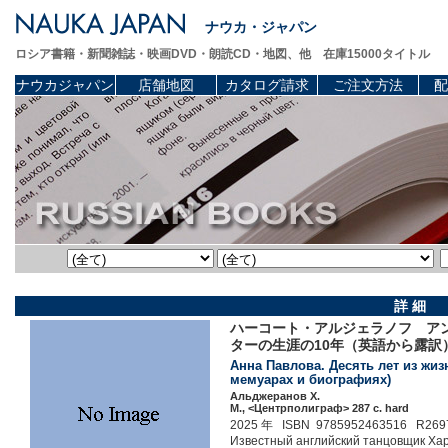
ナウカ・ジャパン
ロシア書籍・新聞雑誌・映画DVD・朗読CD・地図、他 在庫15000タイトル
ナウカジャパン
店舗地図
カタログ請求
ご注文方法
配
詳 細
ハーコート・アルジェラノフ アンナ
ターの生涯の10年（英語から露
Анна Павлова. Десять лет из жизн
мемуарах и биографиях)
Альджеранов Х.
М., <Центрполиграф> 287 c. hard
2025 年 ISBN 9785952463516 R269
Известный английский танцовщик Хар