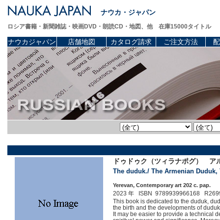
ナウカ・ジャパン
ロシア書籍・新聞雑誌・映画DVD・朗読CD・地図、他 在庫15000タイトル
ナウカジャパン
店舗地図
カタログ請求
ご注文方法
配
ドゥドゥク（ツィラナポグ） ア
The duduk./ The Armenian Duduk, T
Yerevan, Contemporary art 202 c. pap.
2023 年 ISBN 9789939966168 R269
This book is dedicated to the duduk, dud
the birth and the developments of duduk
It may be easier to provide a technical d