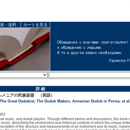
送・送料
カートを見る
詳 細
ルメニアの民族楽器 （英語）
he Great Dudukist, The Duduk Makers, Armenian Duduk in Persia, et al
952
uk music, and duduk players. Through different stories and discussions, this book 
 music, describing the environmrnt and historical contexts in which the unique tim
escription of the structure and measurements of an instrument and its music, however t