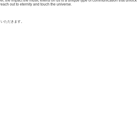
er, the impact the music exerts on us is a unique type of communication that unlocks
o reach out to eternity and touch the universe.
ていただきます。