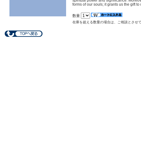
spiritual power and significance. Moreov
forms of our souls; it grants us the gift t
数量
在庫を超える数量の場合は、ご相談とさせ