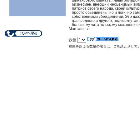
финансового магната, главы большой
бизнесмен, внесший неоценимый вкла
патриот своего народа, своей культур
просто обьединены, но и логично замк
собственными убеждениями. Это даже
грань одного и другого, подчеркнута
большому читательскому сожалению о 
Манташева.
数量
在庫を超える数量の場合は、ご相談とさせて