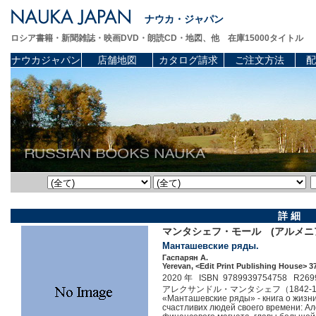
ナウカ・ジャパン
ロシア書籍・新聞雑誌・映画DVD・朗読CD・地図、他 在庫15000タイトル
ナウカジャパン
店舗地図
カタログ請求
ご注文方法
配
詳 細
マンタシェフ・モール (アルメニ
Манташевские ряды.
Гаспарян А.
Yerevan, <Edit Print Publishing House> 37
2020 年 ISBN 9789939754758 R269
アレクサンドル・マンタシェフ（1842
«Манташевские ряды» - книга о жизн
счастливих людей своего времени: А