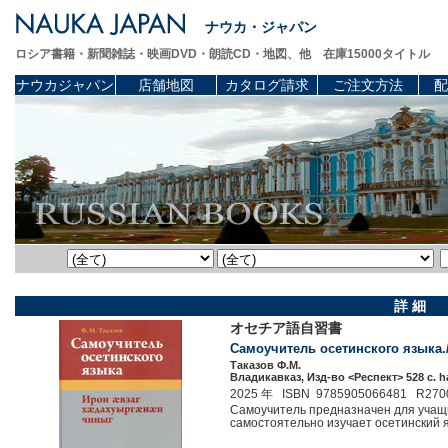
ナウカ・ジャパン
ロシア書籍・新聞雑誌・映画DVD・朗読CD・地図、他 在庫15000タイトル
ナウカジャパン
店舗地図
カタログ請求
ご注文方法
配
詳 細
オセチア語自習書
Самоучитель осетинского языка./ 
Таказов Ф.М.
Владикавказ, Изд-во <Респект> 528 c. h
2025 年 ISBN 9785905066481 R270
Самоучитель предназначен для учащих
самостоятельно изучает осетинский 