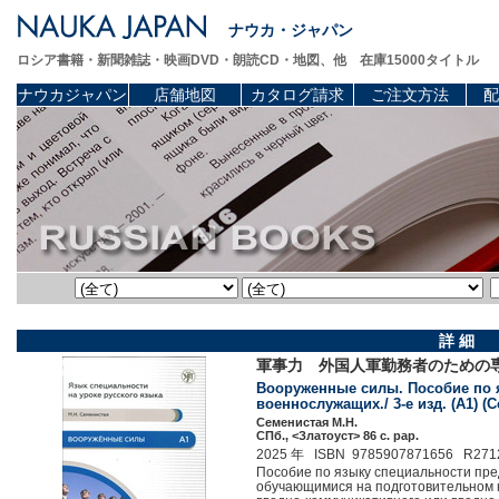
ナウカ・ジャパン
ロシア書籍・新聞雑誌・映画DVD・朗読CD・地図、他 在庫15000タイトル
ナウカジャパン
店舗地図
カタログ請求
ご注文方法
配
詳 細
軍事力 外国人軍勤務者のための専
Вооруженные силы. Пособие по 
военнослужащих./ 3-е изд. (A1) 
Семенистая М.Н.
СПб., <Златоуст> 86 c. pap.
2025 年 ISBN 9785907871656 R271
Пособие по языку специальности пр
обучающимися на подготовительном к