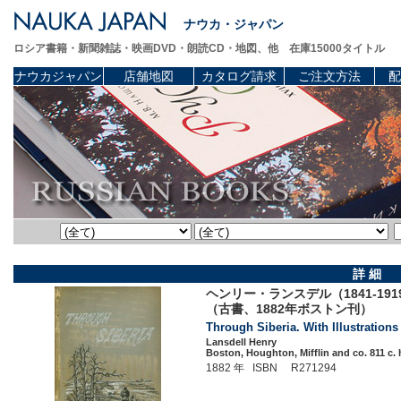
ナウカ・ジャパン
ロシア書籍・新聞雑誌・映画DVD・朗読CD・地図、他 在庫15000タイトル
ナウカジャパン
店舗地図
カタログ請求
ご注文方法
配
詳 細
ヘンリー・ランスデル（1841-1
（古書、1882年ボストン刊）
Through Siberia. With Illustrations
Lansdell Henry
Boston, Houghton, Mifflin and co. 811 c. 
1882 年 ISBN R271294