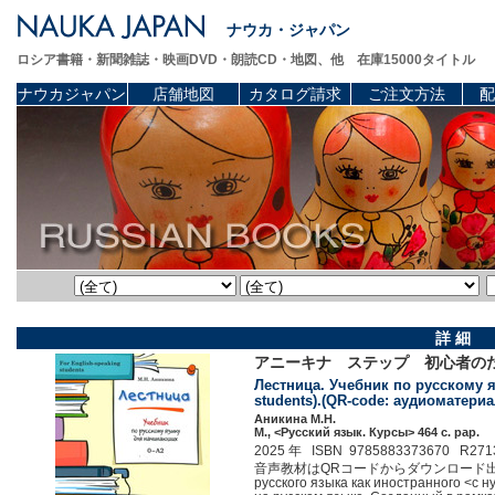
ナウカ・ジャパン
ロシア書籍・新聞雑誌・映画DVD・朗読CD・地図、他 在庫15000タイトル
ナウカジャパン
店舗地図
カタログ請求
ご注文方法
配
詳 細
アニーキナ ステップ 初心者の
Лестница. Учебник по русскому я
students).(QR-code: аудиоматериалы
Аникина М.Н.
М., <Русский язык. Курсы> 464 c. pap.
2025 年 ISBN 9785883373670 R271
音声教材はQRコードからダウンロード出来ます。 Уче
русского языка как иностранного <с 