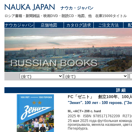
ナウカ・ジャパン
ロシア書籍・新聞雑誌・映画DVD・朗読CD・地図、他 在庫15000タイトル
ナウカジャパン
店舗地図
カタログ請求
ご注文方法
配
詳 細
FC「ゼニト」 創立100年、10
"Зенит". 100 лет - 100 героев. ("Зе
М., <АСТ> 208 c. hard
2025 年 ISBN 9785171762209 R271
25 мая 2025 года футбольная команд
проигрывала, меняла названия, цвета
Петербурга.