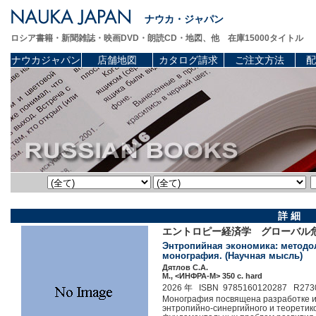
ナウカ・ジャパン
ロシア書籍・新聞雑誌・映画DVD・朗読CD・地図、他 在庫15000タイトル
ナウカジャパン
店舗地図
カタログ請求
ご注文方法
配
詳 細
エントロピー経済学 グローバ
Энтропийная экономика: методол
монография. (Научная мысль)
Дятлов С.А.
М., <ИНФРА-М> 350 c. hard
2026 年 ISBN 9785160120287 R273
Монография посвящена разработке и
энтропийно-синергийного и теоретик