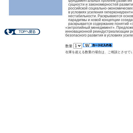
фундаментальных проблем развития р
сущности и закономерностей развити
российской социально-экономических 
в условиях усиления гиперконкурент
нестабильности. Раскрываются осн
парадигмы и новой концепции созида
раскрывается содержание понятий «
«энтропийный менеджмент». Предложе
инновационной реиндустриализации рос
безопасного развития в условиях усил
数量
在庫を超える数量の場合は、ご相談とさせて