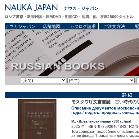
ナウカ・ジャパン
ロシア書籍・新聞雑誌・映画DVD・朗読CD・地図、他 在庫15000タイトル
ナウカジャパン
店舗地図
カタログ請求
ご注文方法
配
詳 細
モスクワ庁文書書誌 古い時代の庁
Описание документов московских
годы./ подгот., предисл., опис.,
М., <Древлехранилище> 530 c. hard
2025 年 ISBN 9785936464843 R273
Том содержит подробное описание хр
актов фонда "Приказные дела старых 