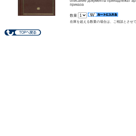
описание документы принадлежат арх
приказа
数量
在庫を超える数量の場合は、ご相談とさせ