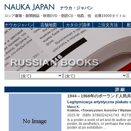
ナウカ・ジャパン
ロシア書籍・新聞雑誌・映画DVD・朗読CD・地図、他 在庫15000タイトル
ナウカジャパン
店舗地図
カタログ請求
ご注文方法
配
詳 細
1944～1968年のポーランド人
Legitymizacja artystyczna plakatu 
Matul K.
Kraków, <Towarzystwo Autorów I Wydawc
2025 年 ISBN 9788324241743 R273
Is a poster a work of art and its author an
poster, its aesthetics, or perhaps the educ
poster at an exhibition …