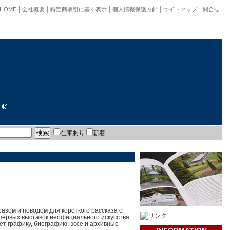
HOME
会社概要
特定商取引に基く表示
個人情報保護方針
サイトマップ
問合せ
在庫あり
新着
азом и поводом для короткого рассказа о
 первых выставок неофициального искусства
ет графику, биографию, эссе и архивные