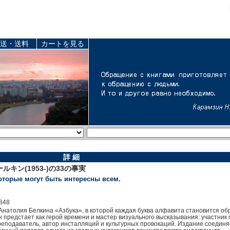
送・送料
カートを見る
詳 細
ン(1953-)の33の事実
которые могут быть интересны всем.
848
Анатолия Белкина «Азбука», в которой каждая буква алфавита становится обр
н предстает как герой времени и мастер визуального высказывания: участник
реподаватель, автор инсталляций и культурных провокаций. Издание соединя