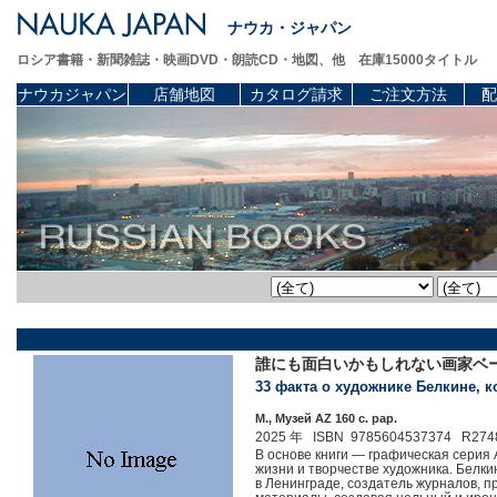
ナウカ・ジャパン
ロシア書籍・新聞雑誌・映画DVD・朗読CD・地図、他 在庫15000タイトル
ナウカジャパン
店舗地図
カタログ請求
ご注文方法
配
誰にも面白いかもしれない画家ベールキ
33 факта о художнике Белкине, 
М., Музей AZ 160 c. pap.
2025 年 ISBN 9785604537374 R274
В основе книги — графическая серия 
жизни и творчестве художника. Белки
в Ленинграде, создатель журналов, п