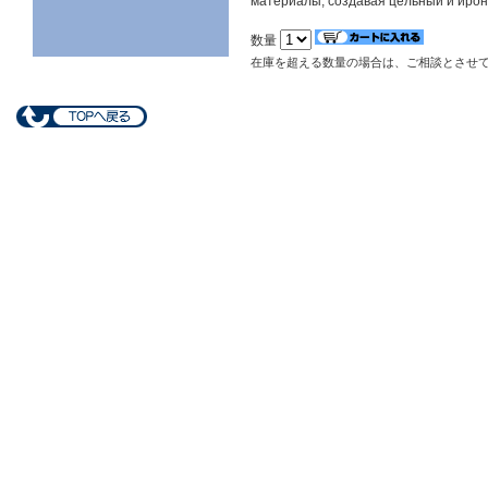
материалы, создавая цельный и ирон
数量
在庫を超える数量の場合は、ご相談とさせ