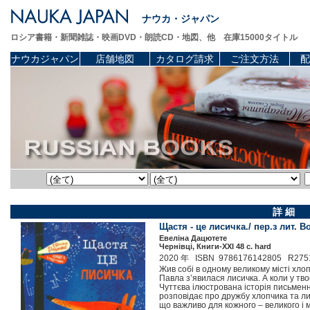
ナウカ・ジャパン
ロシア書籍・新聞雑誌・映画DVD・朗読CD・地図、他 在庫15000タイトル
ナウカジャパン
店舗地図
カタログ請求
ご注文方法
配
詳 細
Щастя - це лисичка./ пер.з лит.
Евеліна Дацютете
Чернівці, Книги-XXI 48 c. hard
2020 年 ISBN 9786176142805 R275
Жив собі в одному великому місті хлоп
Павла з’явилася лисичка. А коли у тво
Чуттєва ілюстрована історія письмен
розповідає про дружбу хлопчика та лис
що важливо для кожного – великого і 