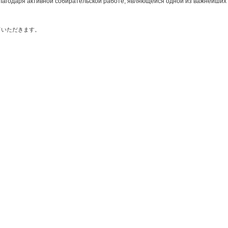
лагодаря активной собирательской работе, являющейся одной из важнейших 
ていただきます。