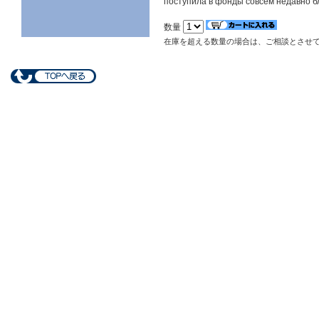
поступила в фонды совсем недавно б
数量
在庫を超える数量の場合は、ご相談とさせ