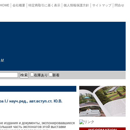
HOME
会社概要
特定商取引に基く表示
個人情報保護方針
サイトマップ
問合せ
在庫あり
新着
./ науч.ред., авт.вступ.ст. Ю.В.
ные издания и документы, экспонировавшиеся
Большая часть экспонатов этой выставки