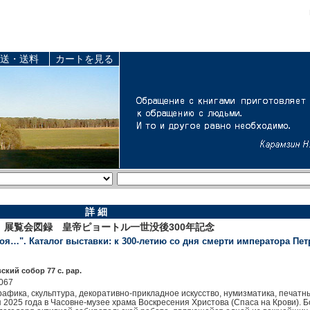
送・送料
カートを見る
詳 細
展覧会図録 皇帝ピョートル一世没後300年記念
я…". Каталог выставки: к 300-летию со дня смерти императора Петра I
ский собор 77 c. pap.
067
рафика, скульптура, декоративно-прикладное искусство, нумизматика, печат
я 2025 года в Часовне-музее храма Воскресения Христова (Спаса на Крови). 