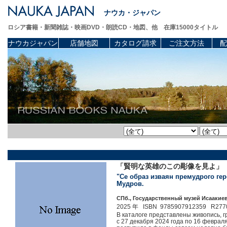
ナウカ・ジャパン
ロシア書籍・新聞雑誌・映画DVD・朗読CD・地図、他 在庫15000タイトル
ナウカジャパン
店舗地図
カタログ請求
ご注文方法
配
「賢明な英雄のこの彫像を見よ」 
"Се образ изваян премудрого геро
Мудров.
СПб., Государственный музей Исаакиев
2025 年 ISBN 9785907912359 R277
В каталоге представлены живопись, г
с 27 декабря 2024 года по 16 феврал