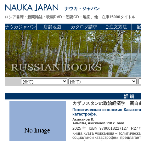
ナウカ・ジャパン
ロシア書籍・新聞雑誌・映画DVD・朗読CD・地図、他 在庫15000タイトル
ナウカジャパン
店舗地図
カタログ請求
ご注文方法
配
詳 細
カザフスタンの政治経済学 新自
Политическая экономия Казахст
катастрофе.
Акижанов К.
Алматы, Акижанов 298 c. hard
2025 年 ISBN 9786018227127 R277
Книга Куата Акижанова «Политическа
социальной катастрофе», предлагает