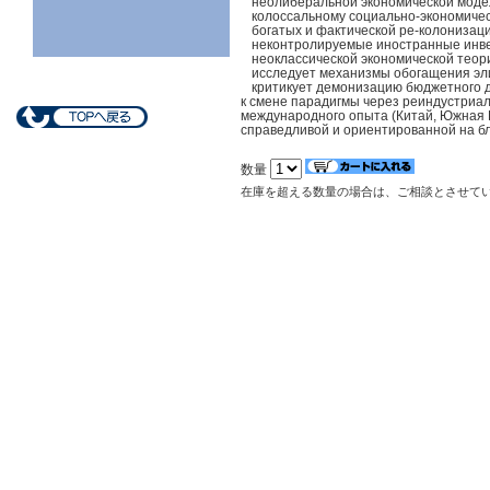
неолиберальной экономической модели
колоссальному социально-экономиче
богатых и фактической ре-колонизац
неконтролируемые иностранные инве
неоклассической экономической теор
исследует механизмы обогащения эл
критикует демонизацию бюджетного д
к смене парадигмы через реиндустриал
международного опыта (Китай, Южная К
справедливой и ориентированной на бл
数量
在庫を超える数量の場合は、ご相談とさせて