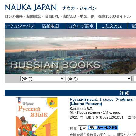
ナウカ・ジャパン
ロシア書籍・新聞雑誌・映画DVD・朗読CD・地図、他 在庫15000タイトル
ナウカジャパン
店舗地図
カタログ請求
ご注文方法
配
詳 細
Русский язык. 1 класс. Учебник./ 
(Школа России))
Канакина В.П.
М., <Просвещение> 144 c. pap.
2025 年 ISBN 9785091201031 R278
数量
在庫を超える数量の場合は、ご相談とさせ