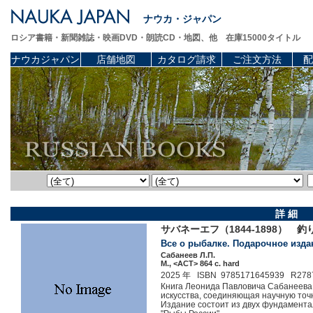
ナウカ・ジャパン
ロシア書籍・新聞雑誌・映画DVD・朗読CD・地図、他 在庫15000タイトル
ナウカジャパン
店舗地図
カタログ請求
ご注文方法
配
詳 細
サバネーエフ（1844-1898）
Все о рыбалке. Подарочное изда
Сабанеев Л.П.
М., <АСТ> 864 c. hard
2025 年 ISBN 9785171645939 R278
Книга Леонида Павловича Сабанеева
искусства, соединяющая научную точ
Издание состоит из двух фундамента