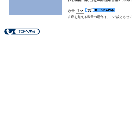
знаменитого художника-мультипликат
数量
在庫を超える数量の場合は、ご相談とさせ