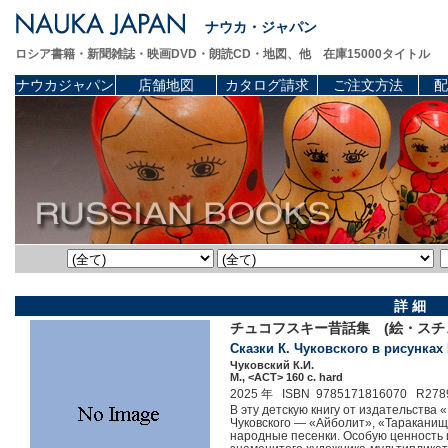
ナウカ・ジャパン
ロシア書籍・新聞雑誌・映画DVD・朗読CD・地図、他 在庫15000タイトル
ナウカジャパン
店舗地図
カタログ請求
ご注文方法
配
詳 細
チュコフスキー昔話集 (絵・スチ
Сказки К. Чуковского в рисунках 
Чуковский К.И.
М., <АСТ> 160 c. hard
2025 年 ISBN 9785171816070 R278
В эту детскую книгу от издательств
Чуковского — «Айболит», «Тараканище
народные песенки. Особую ценность