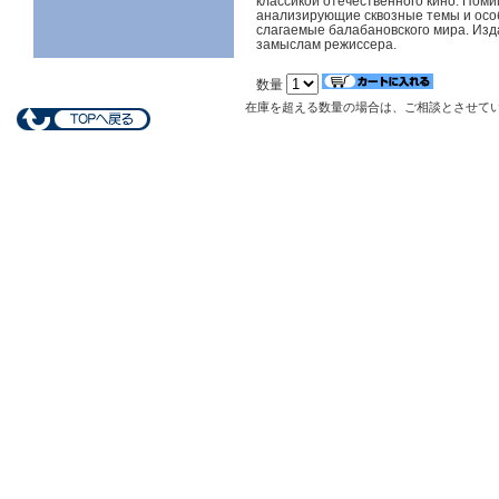
классикой отечественного кино. Поми
анализирующие сквозные темы и осо
слагаемые балабановского мира. Из
замыслам режиссера.
数量
在庫を超える数量の場合は、ご相談とさせて