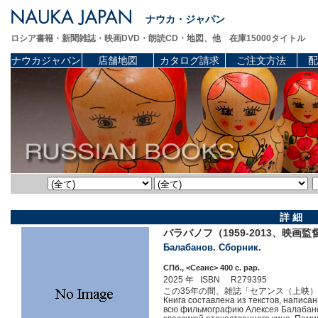
ナウカ・ジャパン
ロシア書籍・新聞雑誌・映画DVD・朗読CD・地図、他 在庫15000タイトル
ナウカジャパン
店舗地図
カタログ請求
ご注文方法
配
詳 細
バラバノフ（1959-2013、映画
Балабанов. Сборник.
СПб., <Сеанс> 400 c. pap.
2025 年 ISBN R279395
この35年の間、雑誌「セアンス（上映
Книга составлена из текстов, написа
всю фильмографию Алексея Балабанов