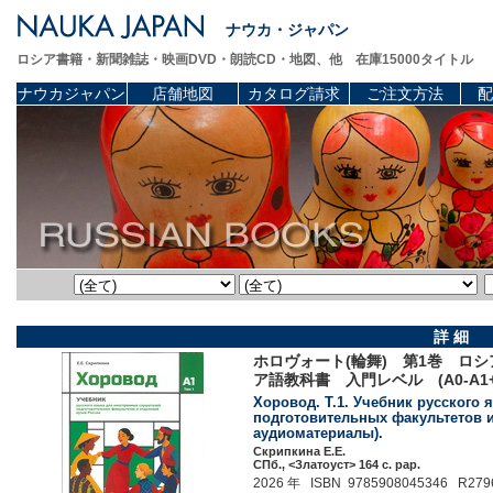
ナウカ・ジャパン
ロシア書籍・新聞雑誌・映画DVD・朗読CD・地図、他 在庫15000タイトル
ナウカジャパン
店舗地図
カタログ請求
ご注文方法
配
詳 細
ホロヴォート(輪舞) 第1巻 ロ
ア語教科書 入門レベル (A0-A1
Хоровод. Т.1. Учебник русского
подготовительных факультетов и 
аудиоматериалы).
Скрипкина Е.Е.
СПб., <Златоуст> 164 c. pap.
2026 年 ISBN 9785908045346 R279