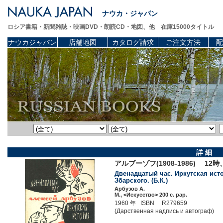
ナウカ・ジャパン
ロシア書籍・新聞雑誌・映画DVD・朗読CD・地図、他 在庫15000タイトル
ナウカジャパン
店舗地図
カタログ請求
ご注文方法
配
詳 細
アルブーゾフ(1908-1986) 
Двенадцатый час. Иркутская ист
Збарского. (Б.К.)
Арбузов А.
М., <Искусство> 200 c. pap.
1960 年 ISBN R279659
(Дарственная надпись и автограф)