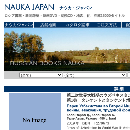
ナウカ・ジャパン
ロシア書籍・新聞雑誌・映画DVD・朗読CD・地図、他 在庫15000タイトル
ナウカジャパン
店舗地図
カタログ請求
ご注文方法
配
詳 細
第二次世界大戦期のウズベキスタ
第1巻 タシケントとタシケント
Евреи Узбекистана во Второй Ми
войны, евакуация, трудовой фонт
Калонтаров Д., Калонтаров А.
Тель-Авив, Реховот 480 c. hard
2019 年 ISBN R279673
Jews of Uzbekistan in World War II: Vete