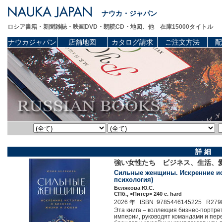
ナウカ・ジャパン
ロシア書籍・新聞雑誌・映画DVD・朗読CD・地図、他 在庫15000タイトル
ナウカジャパン
店舗地図
カタログ請求
ご注文方法
配
詳 細
強い女性たち ビジネス、生活、
Сильные женщины. Искренние ист
психология)
Белякова Ю.С.
СПб., <Питер> 240 c. hard
2026 年 ISBN 9785446145225 R279
Эта книга – коллекция бизнес-портре
империи, руководят командами и пер