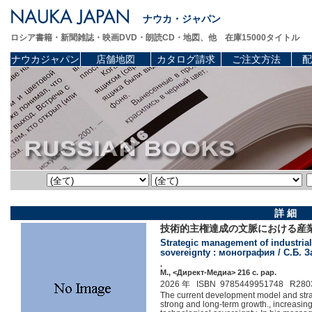
ナウカ・ジャパン
ロシア書籍・新聞雑誌・映画DVD・朗読CD・地図、他 在庫15000タイトル
ナウカジャパン
店舗地図
カタログ請求
ご注文方法
配
詳 細
技術的主権達成の文脈における産業
Strategic management of industrial
sovereignty : монография / С.Б. 
.
М., <Директ-Медиа> 216 c. pap.
2026 年 ISBN 9785449951748 R280
The current development model and stra
strong and long-term growth., increasin