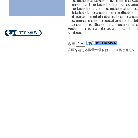
technological sovereignty. In his messa
announced the launch of measures aimed
the launch of major technological project
detailed elaboration from a methodolog
of management of industrial corporations
examines methodological and methodolog
corporations. Strategic management is c
Federation as a whole, as well as at the m
strategie
数量
在庫を超える数量の場合は、ご相談とさせて