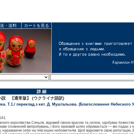
送・送料
カートを見る
詳 細
説 【通常版】 (ウクライナ語訳)
а. Т.1./ переклад.з кит. Д. Муштальова. (Благословення Небесного 
541
ючого королівства Сяньле, відомий своєю красою та силою, здобуває божеств
ави сповнений випробувань, і його зірковий шлях обривається — він падає з не
 наражаючи себе на гнів інших небожителів. Щоб відновити свою репутацію, й