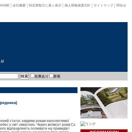
HOME
会社概要
特定商取引に基く表示
個人情報保護方針
サイトマップ
問合せ
在庫あり
新着
Урядника)
енний статус завдяки рокам наполегливої
бес у світ смертних. Через вісімсот років Сє
ого відправляють полювати на привидів і