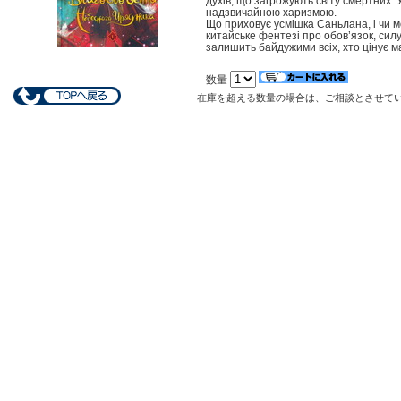
духів, що загрожують світу смертних.
надзвичайною харизмою.
Що приховує усмішка Саньлана, і чи м
китайське фентезі про обов’язок, сил
залишить байдужими всіх, хто цінує ма
数量
在庫を超える数量の場合は、ご相談とさせて