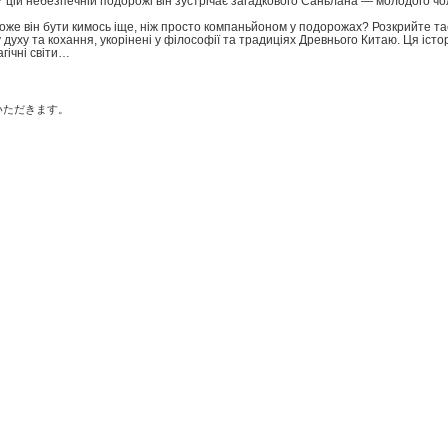
 У цій небезпечній подорожі він зустрічає загадкового Саньлана — молодого чо
оже він бути кимось іще, ніж просто компаньйоном у подорожах? Розкрийте та
у духу та кохання, укорінені у філософії та традиціях Древнього Китаю. Ця іс
гічні світи…
いただきます。