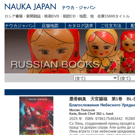
ナウカ・ジャパン
ロシア書籍・新聞雑誌・映画DVD・朗読CD・地図、他 在庫15000タイトル
ナウカジャパン
店舗地図
カタログ請求
ご注文方法
配
墨香銅臭 天官賜福 第1巻 BL小
Благословення Небесного Урядник
Мосян Тонсьов
Киів, Book Chef 352 c. hard
2025 年 ISBN 9786175483442 R280
Сє Лянь, спадкоємний принц процвіта
праці та добрих справ. Але шлях до сл
Лянь втретє стає небесним урядником,