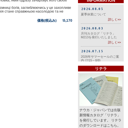
INFORMATION
ловіка, який одразу зачаровує його своєю
ємниці богів, заглиблюючись у це захопливе
торія стане справжньою насолодою та не
価格(税込み) \5,170
リテラ
ナウカ・ジャパンでは出版
新情報カタログ「リテラ」
を発行しています。 リテラ
のダウンロードはこちら。