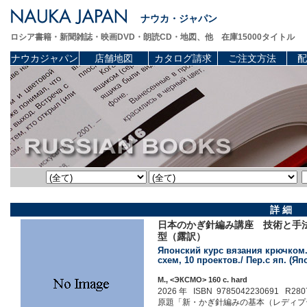
ナウカ・ジャパン
ロシア書籍・新聞雑誌・映画DVD・朗読CD・地図、他 在庫15000タイトル
ナウカジャパン
店舗地図
カタログ請求
ご注文方法
配
詳 細
日本のかぎ針編み講座 技術と手
型（露訳）
Японский курс вязания крючком.
схем, 10 проектов./ Пер.с яп. (Я
М., <ЭКСМО> 160 c. hard
2026 年 ISBN 9785042230691 R280
原題「新・かぎ針編みの基本（レディプティックシ