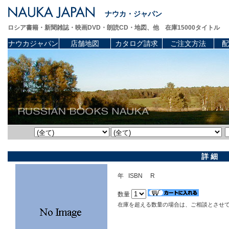
ナウカ・ジャパン
ロシア書籍・新聞雑誌・映画DVD・朗読CD・地図、他 在庫15000タイトル
ナウカジャパン
店舗地図
カタログ請求
ご注文方法
配
詳 細
年 ISBN R
数量
在庫を超える数量の場合は、ご相談とさせ