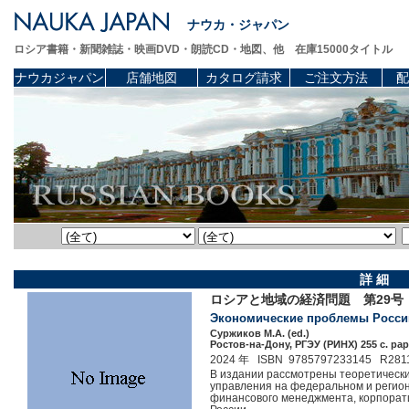
ナウカ・ジャパン
ロシア書籍・新聞雑誌・映画DVD・朗読CD・地図、他 在庫15000タイトル
ナウカジャパン
店舗地図
カタログ請求
ご注文方法
配
詳 細
ロシアと地域の経済問題 第29
Экономические проблемы России 
Суржиков М.А. (ed.)
Ростов-на-Дону, РГЭУ (РИНХ) 255 c. pap
2024 年 ISBN 9785797233145 R281
В издании рассмотрены теоретически
управления на федеральном и регион
финансового менеджмента, корпорати