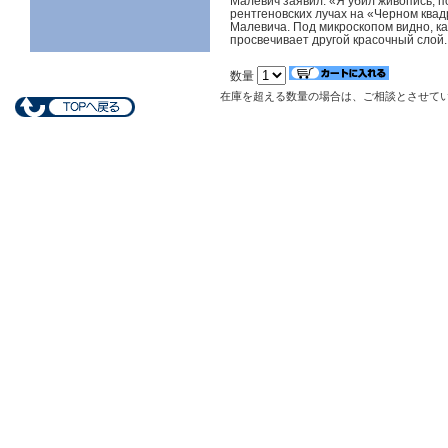
Малевич заявил: «Я убил живопись, 
рентгеновских лучах на «Черном ква
Малевича. Под микроскопом видно, ка
просвечивает другой красочный слой.
数量
在庫を超える数量の場合は、ご相談とさせて