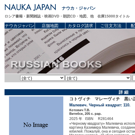
ナウカ・ジャパン
ロシア書籍・新聞雑誌・映画DVD・朗読CD・地図、他 在庫15000タイトル
ナウカジャパン
店舗地図
カタログ請求
ご注文方法
配
詳 細
コトヴィチ マレーヴィチ 黒い正方
Малевич. Черный квадрат: 110.
Котович Т.В.
Витебск, 205 c. pap.
2025 年 ISBN R281464
«Черному квадрату» Малевича исполн
картина Казимира Малевича, созданна
юбилей. Пожалуй, она и сегодня оста