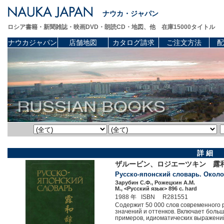
ナウカ・ジャパン
ロシア書籍・新聞雑誌・映画DVD・朗読CD・地図、他 在庫15000タイトル
ナウカジャパン
店舗地図
カタログ請求
ご注文方法
配
詳 細
ザルービン、ロジエーツキン 露和辞
Русско-японский словарь. Около 5
Зарубин С.Ф., Рожецкин А.М.
М., <Русский язык> 896 c. hard
1988 年 ISBN R281551
Содержит 50 000 слов современного 
значений и оттенков. Включает боль
примеров, идиоматических выражений