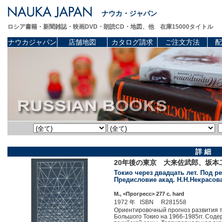
ナウカ・ジャパン
ロシア書籍・新聞雑誌・映画DVD・朗読CD・地図、他 在庫15000タイトル
ナウカジャパン
店舗地図
カタログ請求
ご注文方法
配
詳 細
20年後の東京 大来佐武郎、坂本二
Токио через двадцать лет. Под ре
Предисловие акад. Н.Н.Некрасова
М., <Прогресс> 277 c. hard
1972 年 ISBN R281558
Ориентировочный прогноз развития то
Большого Токио на 1966-1985гг. Соде