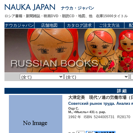
ナウカ・ジャパン
ロシア書籍・新聞雑誌・映画DVD・朗読CD・地図、他 在庫15000タイトル
ナウカジャパン
店舗地図
カタログ請求
ご注文方法
配
詳 細
大津定美 現代ソ連の労働市場（
Советский рынок труда. Анализ я
Оцу С.
М., <Мысль> 431 c. pap.
1992 年 ISBN 5244005731 R28170