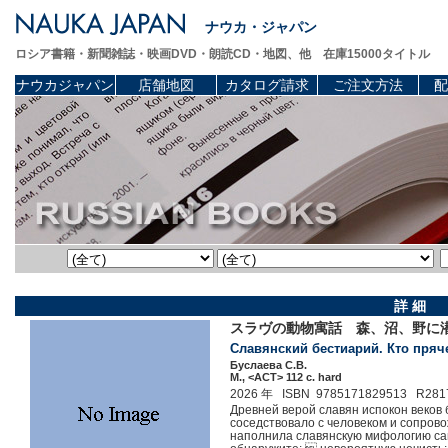
ナウカ・ジャパン
ロシア書籍・新聞雑誌・映画DVD・朗読CD・地図、他 在庫15000タイトル
ナウカジャパン
店舗地図
カタログ請求
ご注文方法
配
詳 細
スラヴの動物寓話 森、沼、野
Славянский бестиарий. Кто пряче
Буслаева С.В.
М., <АСТ> 112 c. hard
2026 年 ISBN 9785171829513 R281
Древней верой славян испокон веков
соседствовало с человеком и сопрово
наполнила славянскую мифологию са