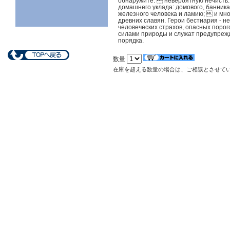
обнаружите:  невероятную нечисть: 
домашнего уклада: домового, банника
железного человека и ламию;  и мн
древних славян. Герои бестиария - 
человеческих страхов, опасных порог
силами природы и служат предупреж
порядка.
数量
在庫を超える数量の場合は、ご相談とさせて