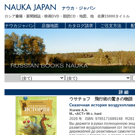
ナウカ・ジャパン
ロシア書籍・新聞雑誌・映画DVD・朗読CD・地図、他 在庫15000タイトル
ナウカジャパン
店舗地図
カタログ請求
ご注文方法
配
詳 細
ウサチョフ 飛行術の驚きの物語
Сказочная история воздухоплаван
Усачев А.А.
М., <АСТ> 96 c. hard
2026 年 ISBN 9785171689148 R281
Вы держите в руках полноценную энц
развития воздухоплавания (от летат
дирижаблей до реактивных самолетов и