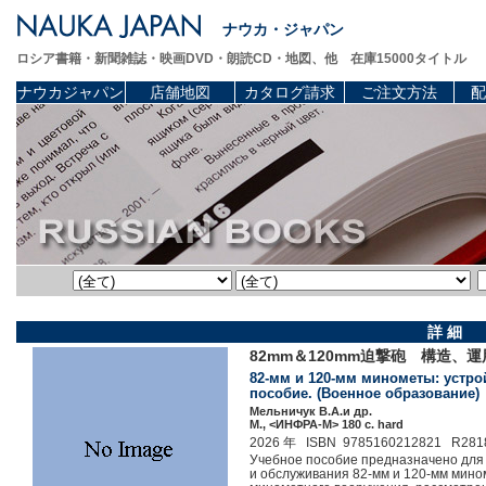
ナウカ・ジャパン
ロシア書籍・新聞雑誌・映画DVD・朗読CD・地図、他 在庫15000タイトル
ナウカジャパン
店舗地図
カタログ請求
ご注文方法
配
詳 細
82mm＆120mm迫撃砲 構造、
82-мм и 120-мм минометы: устро
пособие. (Военное образование)
Мельничук В.А.и др.
М., <ИНФРА-М> 180 c. hard
2026 年 ISBN 9785160212821 R281
Учебное пособие предназначено для 
и обслуживания 82-мм и 120-мм мино