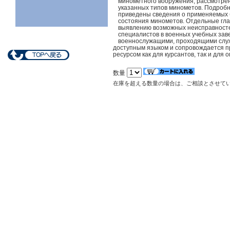
минометного вооружения, рассмотрен
указанных типов минометов. Подробн
приведены сведения о применяемых б
состояния минометов. Отдельные гл
выявлению возможных неисправносте
специалистов в военных учебных зав
военнослужащими, проходящими служ
доступным языком и сопровождается п
ресурсом как для курсантов, так и для
数量
在庫を超える数量の場合は、ご相談とさせて