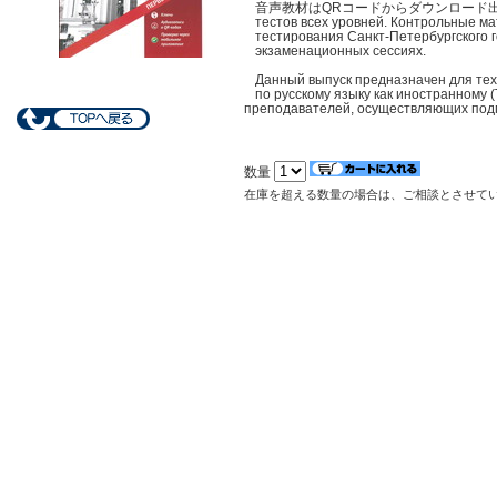
音声教材はQRコードからダウンロード出来ます。 Сер
тестов всех уровней. Контрольные м
тестирования Санкт-Петербургского 
экзаменационных сессиях.
Данный выпуск предназначен для тех,
по русскому языку как иностранному (
преподавателей, осуществляющих подго
数量
在庫を超える数量の場合は、ご相談とさせて