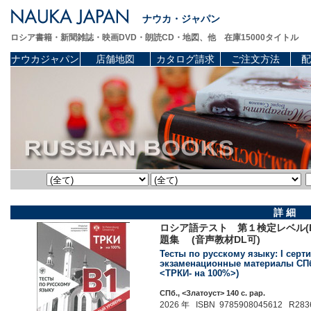
ナウカ・ジャパン
ロシア書籍・新聞雑誌・映画DVD・朗読CD・地図、他 在庫15000タイトル
ナウカジャパン
店舗地図
カタログ請求
ご注文方法
配
詳 細
ロシア語テスト 第１検定レベル(
題集 (音声教材DL可)
Тесты по русскому языку: I сер
экзаменационные материалы СПбГУ
<ТРКИ- на 100%>)
СПб., <Златоуст> 140 c. pap.
2026 年 ISBN 9785908045612 R283